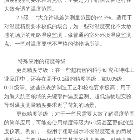
温度的控制要求相对宽松，主要是为了确保设备运行在
大致合适的温度范围。
2.5级 ：*大允许误差为测量范围的±2.5%。适用于
对温度精度要求较低的场合，如一些对温度变化不太敏
感的场所的粗略温度监测，像普通的室外环境温度监测
点、一些对温度要求不严格的储物场所等。
特殊应用的精度等级
更高精度等级 ：在一些超精密的科学研究和特殊工
业应用中，还存在高于0.1级的精度等级，如0.05级、
0.01级等。这些仪表的制造工艺和校准要求极高，用于
如航天航空领域的关键部件温度监测、超低温物理实验
等对温度测量精度要求近乎苛刻的场景。
更低精度等级 ：对于一些只需要大致了解温度范围
的简单应用，可能会使用精度等级为5.0级甚至更低的温
度仪表。例如，一些用于粗略指示环境温度范围的简易