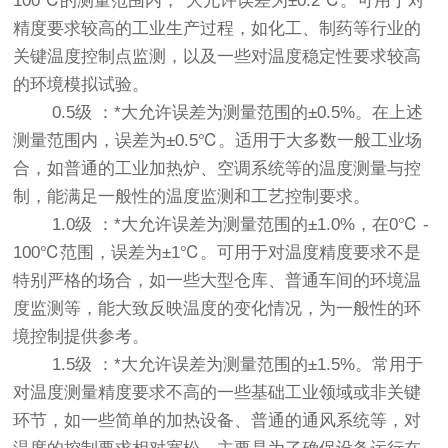
100℃的测量范围内，*大允许误差为±0.2℃。可用于对
精度要求较高的工业生产过程，如化工、制药等行业的
关键温度控制点监测，以及一些对温度稳定性要求较高
的环境模拟试验。
0.5级 ：*大允许误差为测量范围的±0.5%。在上述
测量范围内，误差为±0.5℃。适用于大多数一般工业场
合，如普通的工业加热炉、空调系统等的温度测量与控
制，能满足一般性的温度监测和工艺控制要求。
1.0级 ：*大允许误差为测量范围的±1.0%，在0℃ -
100℃范围，误差为±1℃。可用于对温度精度要求不是
特别严格的场合，如一些大型仓库、普通车间的环境温
度监测等，能大致反映温度的变化情况，为一般性的环
境控制提供参考。
1.5级 ：*大允许误差为测量范围的±1.5%。常用于
对温度测量精度要求不高的一些基础工业领域或非关键
环节，如一些简单的加热设备、普通的通风系统等，对