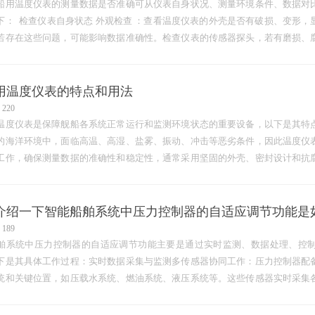
船用温度仪表的测量数据是否准确可从仪表自身状况、测量环境条件、数据对
下： 检查仪表自身状态 外观检查 ：查看温度仪表的外壳是否有破损、变形
若存在这些问题，可能影响数据准确性。检查仪表的传感器探头，若有磨损、
致数据失准。 运行状态检查 …
用温度仪表的特点和用法
220
温度仪表是保障舰船各系统正常运行和监测环境状态的重要设备，以下是其特
的海洋环境中，面临高温、高湿、盐雾、振动、冲击等恶劣条件，因此温度仪
工作，确保测量数据的准确性和稳定性，通常采用坚固的外壳、密封设计和抗
舰船对各种系统温度监测和控制的要求，温度仪表需要有较高的测量精度…
介绍一下智能船舶系统中压力控制器的自适应调节功能是
189
舶系统中压力控制器的自适应调节功能主要是通过实时监测、数据处理、控
下是其具体工作过程：实时数据采集与监测多传感器协同工作：压力控制器配
统和关键位置，如压载水系统、燃油系统、液压系统等。这些传感器实时采集
器、流量传感器等其他传感器的数据，以获取更全面的系统运行信息。高频…