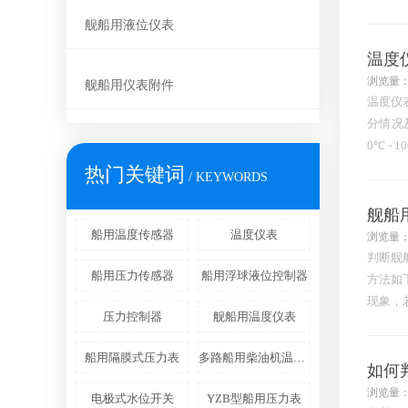
因过热
舰船用液位仪表
温度
浏览量：
舰船用仪表附件
温度仪
分情况
0℃ 
制造等
热门关键词
/ KEYWORDS
舰船
船用温度传感器
温度仪表
浏览量：
判断舰
船用压力传感器
船用浮球液位控制器
方法如
现象，
压力控制器
舰船用温度仪表
量，导
船用隔膜式压力表
多路船用柴油机温度报警器
如何
浏览量：
电极式水位开关
YZB型船用压力表