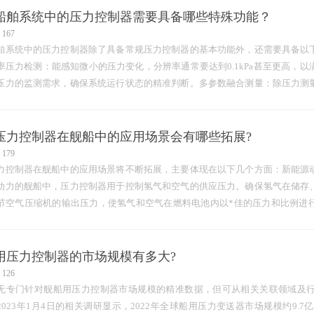
船舶系统中的压力控制器需要具备哪些特殊功能？
167
舶系统中的压力控制器除了具备常规压力控制器的基本功能外，还需要具备以
率压力检测：能感知微小的压力变化，分辨率通常要达到0.1kPa甚至更高，
压力的监测需求，确保系统运行状态的精准判断。多参数融合测量：除压力测
能，以便综合分析系统工况，例如在海水淡化系统中，结…
压力控制器在舰船中的应用场景会有哪些拓展?
179
力控制器在舰船中的应用场景将不断拓展，主要体现在以下几个方面：新能源
动力的舰船中，压力控制器用于控制氢气和空气的供应压力。确保氢气在储存
节空气压缩机的输出压力，使氢气和空气在燃料电池内以*佳的压力和比例进
燃料系统：氨燃料动力船逐渐兴起，压力控制器可用于监测和控制氨…
用压力控制器的市场规模有多大?
126
无专门针对舰船用压力控制器市场规模的精准数据，但可从相关关联领域及
2023年1月4日的相关调研显示，2022年全球船用压力变送器市场规模约9.7