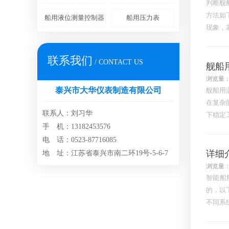
判断舰
方法如
船用液位测量控制器
船用压力表
现象，
量，导
联系我们
/ CONTACT US
舰船
浏览量：
泰兴市大华仪表制造有限公司
舰船用
在复杂
联系人：刘习华
下稳定
手 机：13182453576
了满足
电 话：0523-87716085
详细
地 址：江苏省泰兴市南二环19号-5-6-7
浏览量：
智能船
的，以
不同系
度传感