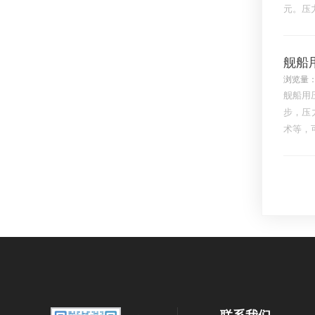
元。压
用范围
舰船
浏览量：
舰船用
步，压
术等，
力快速