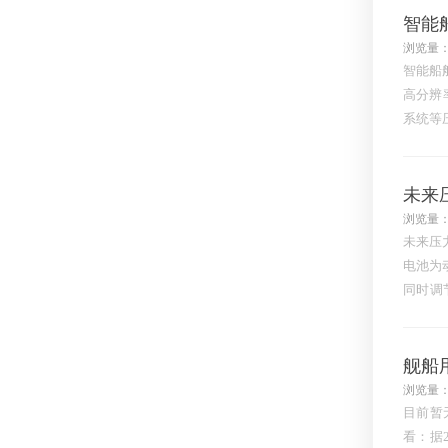
智能
浏览量：
智能船
高分辨
系统等
测量功
未来
浏览量：
未来压
电池为
同时调
性。氨
舰船
浏览量：
目前暂
看：据