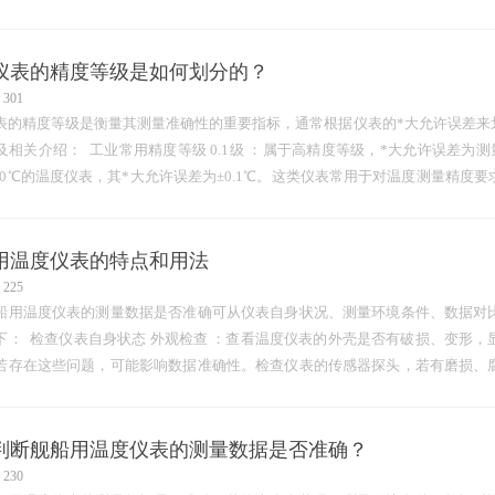
而损坏，避免出现动力故障影响舰船航行。…
仪表的精度等级是如何划分的？
301
表的精度等级是衡量其测量准确性的重要指标，通常根据仪表的*大允许误差来
及相关介绍： 工业常用精度等级 0.1级 ：属于高精度等级，*大允许误差为测
- 100℃的温度仪表，其*大允许误差为±0.1℃。这类仪表常用于对温度测量精
领域，用于校准…
用温度仪表的特点和用法
225
船用温度仪表的测量数据是否准确可从仪表自身状况、测量环境条件、数据对
下： 检查仪表自身状态 外观检查 ：查看温度仪表的外壳是否有破损、变形
若存在这些问题，可能影响数据准确性。检查仪表的传感器探头，若有磨损、
致数据失准。 运行状态检查 …
判断舰船用温度仪表的测量数据是否准确？
230