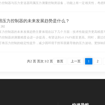
力控制器与压力变送器同属压力测量控制类设备，功能上有一定相关性，考虑
，其市场规模虽不能完全与压力变送器等同，但应有一定…
用压力控制器的未来发展趋势是什么？
282
压力控制器的未来发展趋势主要体现在以下几个方面：技术性能提升更高精度
力控制器的测量精度会进一步提高，有望达到±0.1%FS甚至更高。同时，通
可将压力控制的稳定性提升，减少因环境干扰等因素导致的压力波动。更快响
调节的需求，压力控制器将具备更快的响应速度，能够在更短的时…
共2 页 页次:1/2 页
首页
上一页
1
2